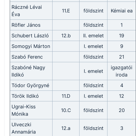
Ráczné Lévai
11.E
földszint
Kémiai ea
Éva
Röfler János
földszint
1
Schubert László
12.b
II. emelet
19
Somogyi Márton
I. emelet
9
Szabó Ferenc
földszint
21
Szabóné Nagy
igazgatói
I. emelet
Ildikó
iroda
Tódor Györgyné
földszint
4
Török Ildikó
11.D
I. emelet
12
Ugrai-Kiss
10.C
földszint
20
Mónika
Ulveczki
12.a
földszint
3
Annamária