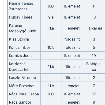
Háriné Tamás
9.D
II. emelet
11
Zsuzsanna
Hubay Tímea
9.a
II. emelet
18
Kárainé
11.a
I. emelet
Fizikai ea
Mosolygó Judit
Kiss Szilvia
földszint
3
Koncz Tibor
10.b
földszint
5
Kornizs Judit
II. emelet
19
Kotriczné
Biológiai
11.b
földszint
Daróczi Irén
ea
Laszlo Afrodita
földszint
2
Máté Erzsébet
11.c
I. emelet
7
Rácz Imre Csaba
9.C
II. emelet
17
Rácz Sándor
I. emelet
9