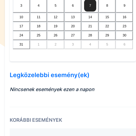
3
4
5
6
7
8
9
10
11
12
13
14
15
16
17
18
19
20
21
22
23
24
25
26
27
28
29
30
31
1
2
3
4
5
6
Legközelebbi esemény(ek)
Nincsenek események ezen a napon
KORÁBBI ESEMÉNYEK