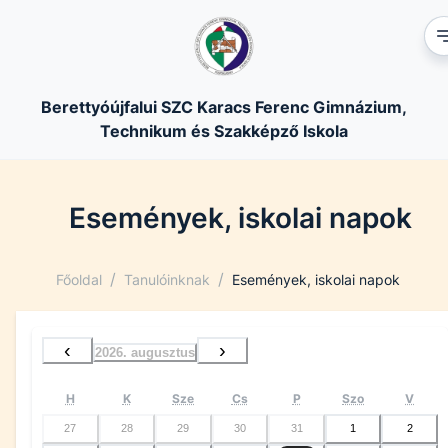
Berettyóújfalui SZC Karacs Ferenc Gimnázium,
Technikum és Szakképző Iskola
Események, iskolai napok
/
/
Főoldal
Tanulóinknak
Események, iskolai napok
‹
›
2026. augusztus
H
K
Sze
Cs
P
Szo
V
27
28
29
30
31
1
2