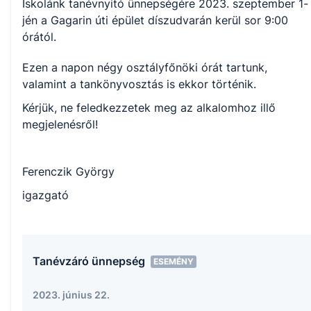
Iskolánk tanévnyitó ünnepségére 2023. szeptember 1-
jén a Gagarin úti épület díszudvarán kerül sor 9:00
órától.
Ezen a napon négy osztályfőnöki órát tartunk,
valamint a tankönyvosztás is ekkor történik.
Kérjük, ne feledkezzetek meg az alkalomhoz illő
megjelenésről!
Ferenczik György
igazgató
Tanévzáró ünnepség
ESEMÉNY
2023. június 22.