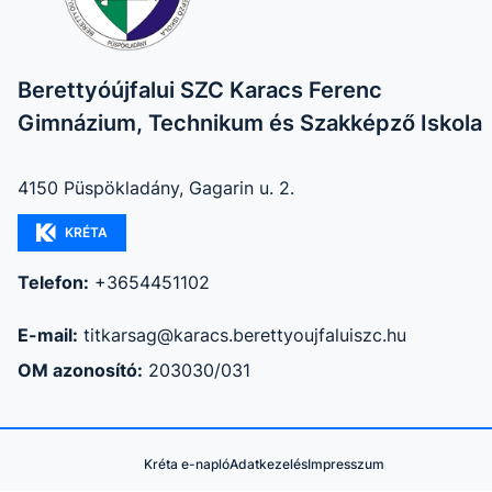
Berettyóújfalui SZC Karacs Ferenc
Gimnázium, Technikum és Szakképző Iskola
4150 Püspökladány, Gagarin u. 2.
KRÉTA
Telefon:
+3654451102
E-mail:
titkarsag@karacs.berettyoujfaluiszc.hu
OM azonosító:
203030/031
Kréta e-napló
Adatkezelés
Impresszum