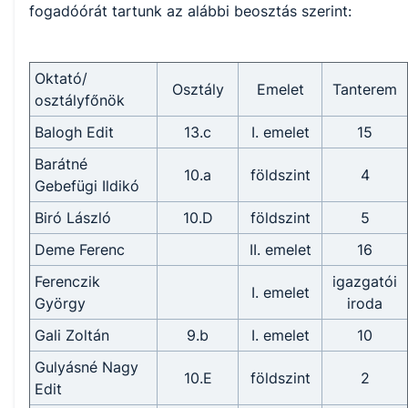
fogadóórát tartunk az alábbi beosztás szerint:
Oktató/
Osztály
Emelet
Tanterem
osztályfőnök
Balogh Edit
13.c
I. emelet
15
Barátné
10.a
földszint
4
Gebefügi Ildikó
Biró László
10.D
földszint
5
Deme Ferenc
II. emelet
16
Ferenczik
igazgatói
I. emelet
György
iroda
Gali Zoltán
9.b
I. emelet
10
Gulyásné Nagy
10.E
földszint
2
Edit