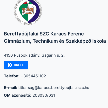
Berettyóújfalui SZC Karacs Ferenc
Gimnázium, Technikum és Szakképző Iskola
4150 Püspökladány, Gagarin u. 2.
KRÉTA
Telefon:
+3654451102
E-mail:
titkarsag@karacs.berettyoujfaluiszc.hu
OM azonosító:
203030/031