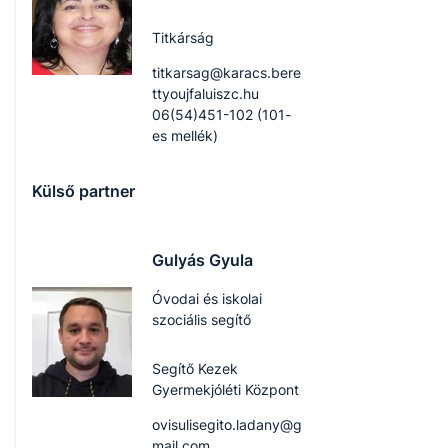
Titkárság
titkarsag@karacs.bere
ttyoujfaluiszc.hu
06(54)451-102 (101-
es mellék)
Külső partner
Gulyás Gyula
Óvodai és iskolai
szociális segítő
Segítő Kezek
Gyermekjóléti Központ
ovisulisegito.ladany@g
mail.com