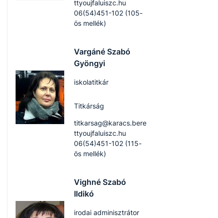
ttyoujfaluiszc.hu
06(54)451-102 (105-
ös mellék)
Vargáné Szabó
Gyöngyi
iskolatitkár
Titkárság
titkarsag@karacs.bere
ttyoujfaluiszc.hu
06(54)451-102 (115-
ös mellék)
Vighné Szabó
Ildikó
irodai adminisztrátor