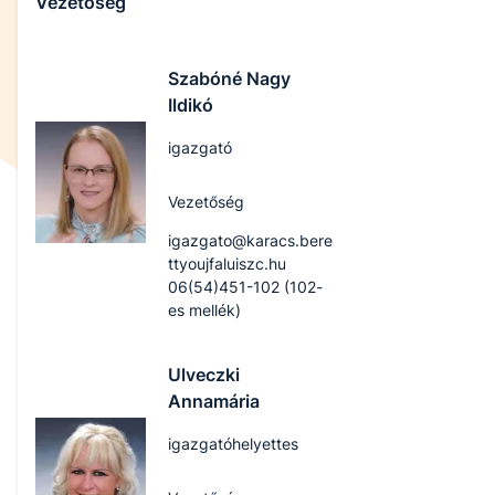
Vezetőség
Szabóné Nagy
Ildikó
igazgató
Vezetőség
igazgato@karacs.bere
ttyoujfaluiszc.hu
06(54)451-102 (102-
es mellék)
Ulveczki
Annamária
igazgatóhelyettes