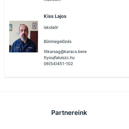
Kiss Lajos
iskolaőr
Bűnmegelőzés
titkarsag@karacs.bere
ttyoujfaluiszc.hu
06(54)451-102
Partnereink