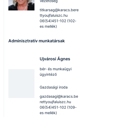
Vezetőség
titkarsag@karacs.bere
ttyoujfaluiszc.hu
06(54)451-102 (102-
es mellék)
Adminisztratív munkatársak
Ujvárosi Ágnes
bér- és munkaügyi
ügyintéző
Gazdasági iroda
gazdasagi@karacs.be
rettyoujfaluiszc.hu
06(54)451-102 (109-
es mellék)