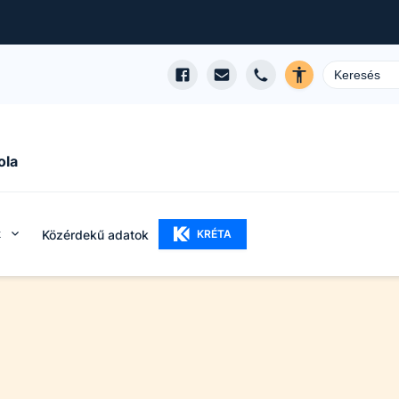
ola
k
Közérdekű adatok
KRÉTA