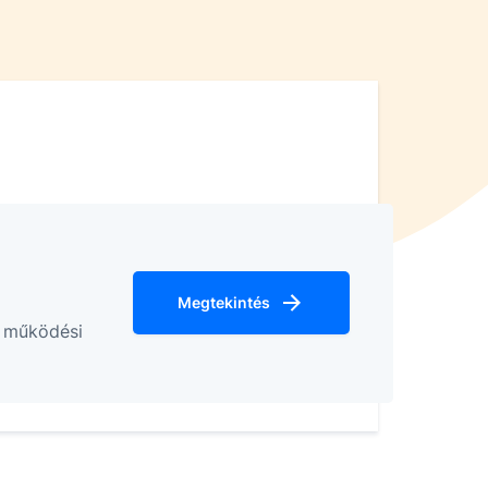
Megtekintés
k működési