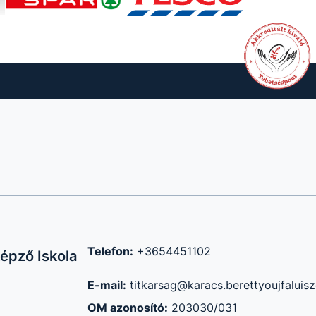
Telefon:
+3654451102
épző Iskola
E-mail:
titkarsag@karacs.berettyoujfaluisz
OM azonosító:
203030/031