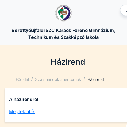
Berettyóújfalui SZC Karacs Ferenc Gimnázium,
Technikum és Szakképző Iskola
Házirend
/
/
Főoldal
Szakmai dokumentumok
Házirend
A házirendről
Megtekintés