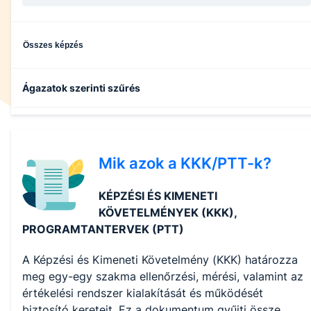
Összes képzés
Ágazatok szerinti szűrés
Fa- és bútoripar
Mik azok a KKK/PTT-k?
Gépészet
KÉPZÉSI ÉS KIMENETI
Építőipar
KÖVETELMÉNYEK (KKK),
PROGRAMTANTERVEK (PTT)
Specializált gép- és járműgyártás
A Képzési és Kimeneti Követelmény (KKK) határozza
meg egy-egy szakma ellenőrzési, mérési, valamint az
Informatika és távközlés
értékelési rendszer kialakítását és működését
biztosító kereteit. Ez a dokumentum gyűjti össze