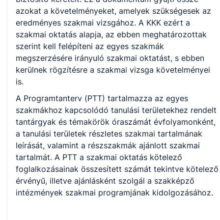
azokat a követelményeket, amelyek szükségesek az
Kereskedelem
eredményes szakmai vizsgához. A KKK ezért a
szakmai oktatás alapja, az ebben meghatározottak
Szociális
szerint kell felépíteni az egyes szakmák
megszerzésére irányuló szakmai oktatást, s ebben
Mezőgazdaság és erdészet
kerülnek rögzítésre a szakmai vizsga követelményei
is.
Elektronika és elektrotechnika
A Programtanterv (PTT) tartalmazza az egyes
szakmákhoz kapcsolódó tanulási területekhez rendelt
tantárgyak és témakörök óraszámát évfolyamonként,
a tanulási területek részletes szakmai tartalmának
leírását, valamint a részszakmák ajánlott szakmai
tartalmát. A PTT a szakmai oktatás kötelező
foglalkozásainak összesített számát tekintve kötelező
érvényű, illetve ajánlásként szolgál a szakképző
intézmények szakmai programjának kidolgozásához.