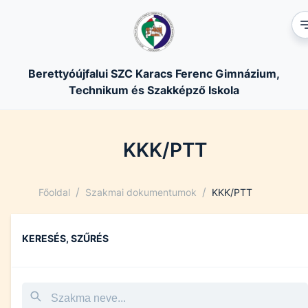
Berettyóújfalui SZC Karacs Ferenc Gimnázium,
Technikum és Szakképző Iskola
KKK/PTT
/
/
Főoldal
Szakmai dokumentumok
KKK/PTT
KERESÉS, SZŰRÉS