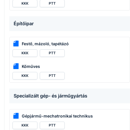
KKK
PTT
Építőipar
Festő, mázoló, tapétázó
KKK
PTT
Kőműves
KKK
PTT
Specializált gép- és járműgyártás
Gépjármű-mechatronikai technikus
KKK
PTT