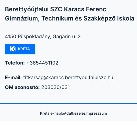
Berettyóújfalui SZC Karacs Ferenc
Gimnázium, Technikum és Szakképző Iskola
4150 Püspökladány, Gagarin u. 2.
KRÉTA
Telefon:
+3654451102
E-mail:
titkarsag@karacs.berettyoujfaluiszc.hu
OM azonosító:
203030/031
Kréta e-napló
Adatkezelés
Impresszum