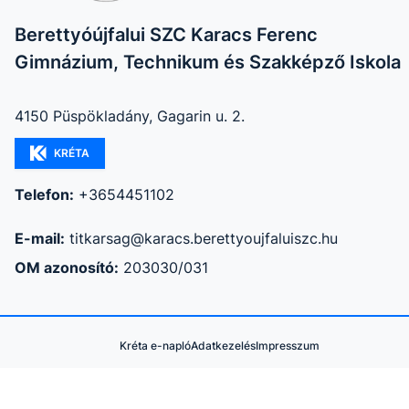
Berettyóújfalui SZC Karacs Ferenc
Gimnázium, Technikum és Szakképző Iskola
4150 Püspökladány, Gagarin u. 2.
KRÉTA
Telefon:
+3654451102
E-mail:
titkarsag@karacs.berettyoujfaluiszc.hu
OM azonosító:
203030/031
Kréta e-napló
Adatkezelés
Impresszum