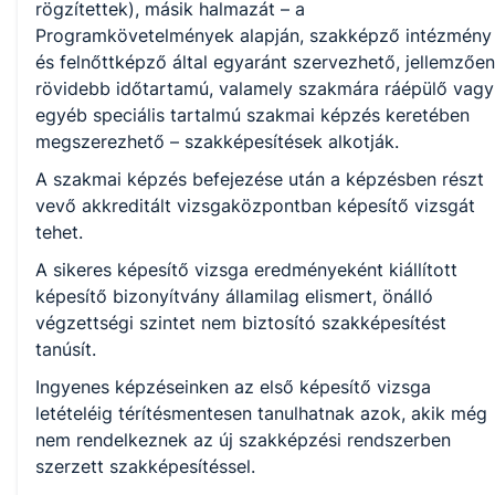
rögzítettek), másik halmazát – a
Programkövetelmények alapján, szakképző intézmény
és felnőttképző által egyaránt szervezhető, jellemzően
rövidebb időtartamú, valamely szakmára ráépülő vagy
egyéb speciális tartalmú szakmai képzés keretében
megszerezhető – szakképesítések alkotják.
A szakmai képzés befejezése után a képzésben részt
vevő akkreditált vizsgaközpontban képesítő vizsgát
tehet.
A sikeres képesítő vizsga eredményeként kiállított
képesítő bizonyítvány államilag elismert, önálló
végzettségi szintet nem biztosító szakképesítést
tanúsít.
Ingyenes képzéseinken az első képesítő vizsga
letételéig térítésmentesen tanulhatnak azok, akik még
nem rendelkeznek az új szakképzési rendszerben
szerzett szakképesítéssel.